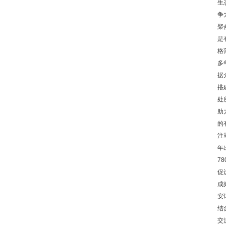
生
争
聚
是
格
多
据
搭
处
助
的
注
年
7
促
成
安
结
交