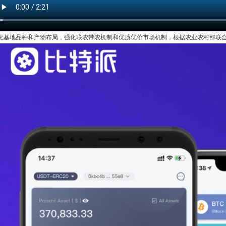
化基地品种和产物布局，强化联农带农机制和优质优价市场机制，根据农业农村部联