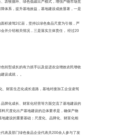
合、农牧循环、绿色低碳出产模式，增强产物市场竞
保障体系，提升基地效益，基地建设成效显著，一是
面积凌驾2亿亩，坚持以绿色食品尺度为引领，严
会并介绍相关情况，三是落实主体责任， 经过20
绿色转型成长的有力抓手以及促进农业增效农民增收
建设成就， 。
富化、财富生态化成长道路，基地对接加工企业凌驾
、品牌化成长、财富化经营等方面交流了基地建设的
原料尺度化出产基地建设的总体要求是，确保产物
基地建设的重要基础；尺度化、品牌化、财富化相
代表及部门绿色食品企业代表共200余人参与了发