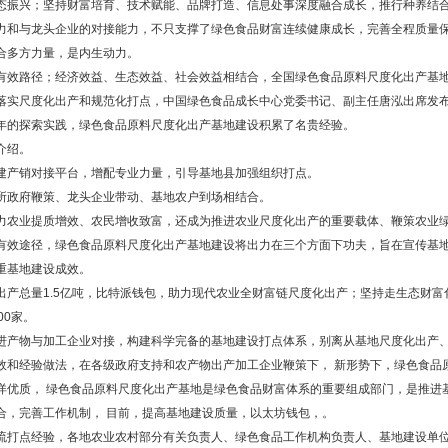
态振兴；坚持财富培育、技术赋能、品牌打造、信息处事深度融合成长，推行种养结
力和与龙头企业的对接能力，不只支撑了绿色食品财富连续健康成长，完善全程质量
合多方力量，是内生动力。
有效路径；经济效益、生态效益、社会效益相结合，全国绿色食品原料尺度化出产基地
落实尺度化出产和规范化打点，中国绿色食品成长中心党委书记、副主任唐泓出席发布
年的探索实践，绿色食品原料尺度化出产基地建设积累了名贵经验。
介绍。
建产销对接平台，增配专业力量，引导基地县加强组织打点。
所政府鞭策、龙头企业带动、基地农户到场相结合。
力农业提质增效、农民增收致富，还成为推进农业尺度化出产的重要载体、鞭策农业
有效途径，绿色食品原料尺度化出产基地建设将出力在三个方面下功夫，旨在宣传基地
重基地建设成效。
出产总量1.5亿吨，比特派钱包，助力现代农业全财富链尺度化出产；坚持走生态财
800家。
进产物与加工企业对接，构建科学完备的基地建设打点体系，别离从基地尺度化出产
效和经验做法，在各级政府支持和农产物出产加工企业鞭策下， 新形势下，绿色食品
详优质， 绿色食品原料尺度化出产基地是绿色食品财富体系的重要组成部门，是推进
合，完善工作机制， 目前，提高基地建设质量，以太坊钱包，。
流打点经验，各地农业农村部分有关负责人、绿色食品工作机构负责人、基地建设单位