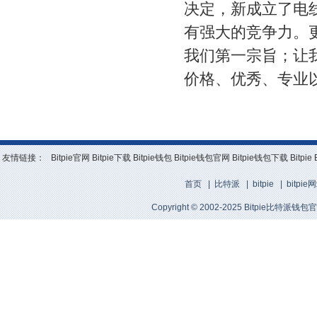
决定，新成立了电
有强大的竞争力。
我们第一宗旨；让
价格、优秀、专业
友情链接：
Bitpie官网
Bitpie下载
Bitpie钱包
Bitpie钱包官网
Bitpie钱包下载
Bitpie
首页
|
比特派
|
bitpie
|
bitpie
Copyright © 2002-2025 Bitpie比