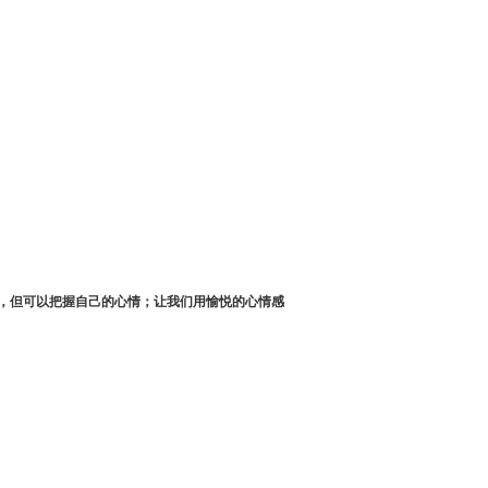
气，但可以把握自己的心情；让我们用愉悦的心情感