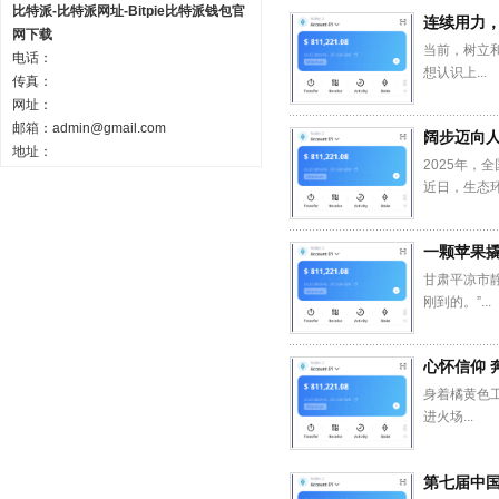
比特派-比特派网址-Bitpie比特派钱包官
连续用力，
网下载
当前，树立
电话：
想认识上...
传真：
网址：
邮箱：
admin@gmail.com
阔步迈向
地址：
2025年，
近日，生态环
一颗苹果撬
甘肃平凉市
刚到的。”..
心怀信仰 
身着橘黄色工
进火场...
第七届中国