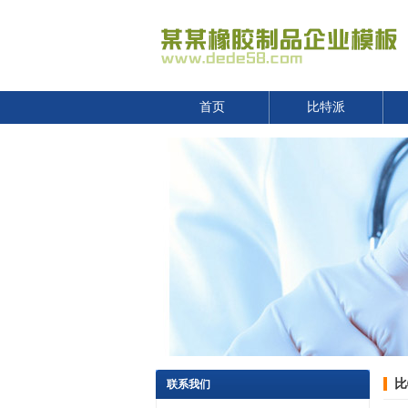
首页
比特派
比
联系我们