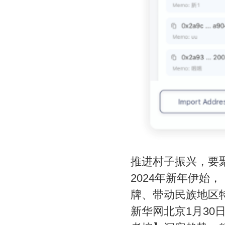
推进村子振兴，要
2024年新年伊始
牌、带动民族地区
新华网北京1月30