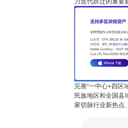
力迭代跃迁的重要
完善“一中心+四区
民族地区和全国县
家切脉行业新热点