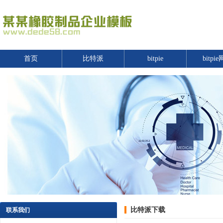
首页
比特派
bitpie
bitpi
比特派下载
联系我们