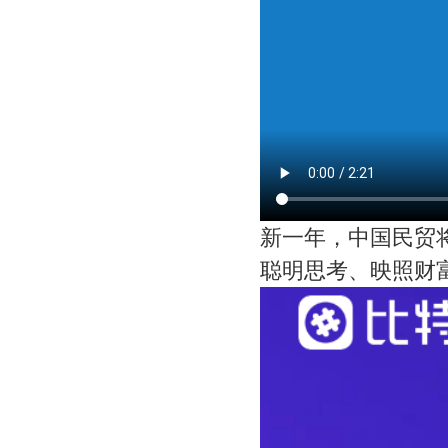
新一年，中国民贸
聪明思考、映照财