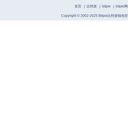
首页
|
比特派
|
bitpie
|
bitpie
Copyright © 2002-2025 Bitpie比