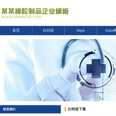
首页
比特派
bitpie
bitpi
比特派下载
联系我们