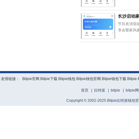
长沙启动家
节目表演现场
享会暨家风家
友情链接：
Bitpie官网
Bitpie下载
Bitpie钱包
Bitpie钱包官网
Bitpie钱包下载
Bitpie
首页
|
比特派
|
bitpie
|
bitpie
Copyright © 2002-2025 Bitpie比