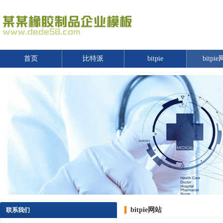
首页
比特派
bitpie
bitpi
bitpie网站
联系我们