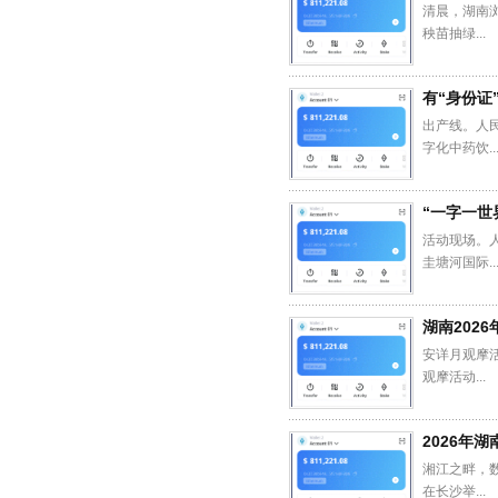
清晨，湖南
秧苗抽绿...
有“身份证
出产线。人
字化中药饮.
“一字一世
活动现场。人
圭塘河国际.
湖南202
安详月观摩活
观摩活动...
2026年湖
湘江之畔，数
在长沙举...