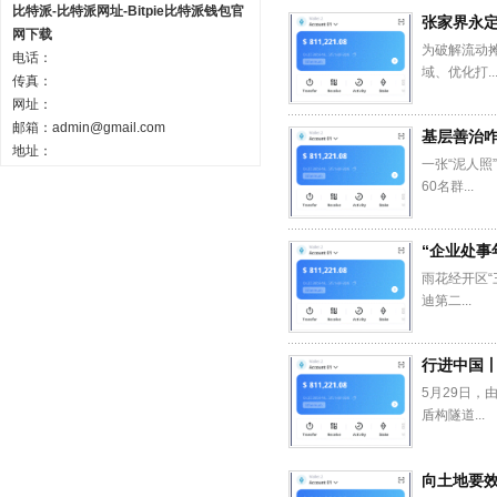
比特派-比特派网址-Bitpie比特派钱包官
张家界永定
网下载
为破解流动
电话：
域、优化打.
传真：
网址：
邮箱：
admin@gmail.com
基层善治
地址：
一张“泥人
60名群...
“企业处事
雨花经开区
迪第二...
行进中国丨
5月29日，
盾构隧道...
向土地要效