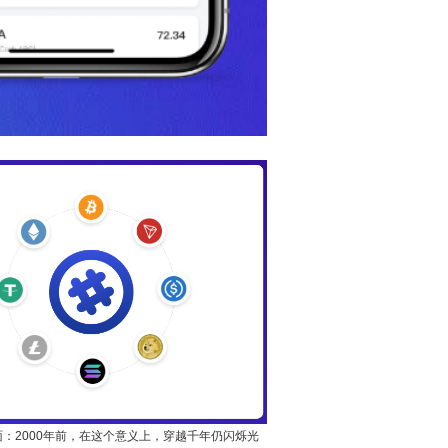
：2000年前，在这个意义上，穿越千年仍闪烁光