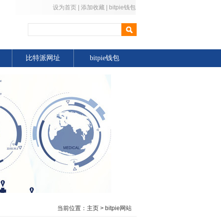
设为首页
|
添加收藏
|
bitpie钱包
比特派网址
bitpie钱包
当前位置：
主页
>
bitpie网站