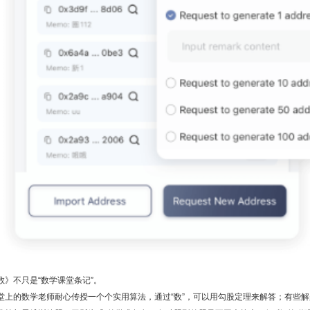
数》不只是“数学课堂条记”。
堂上的数学老师耐心传授一个个实用算法，通过“数”，可以用勾股定理来解答；有些解